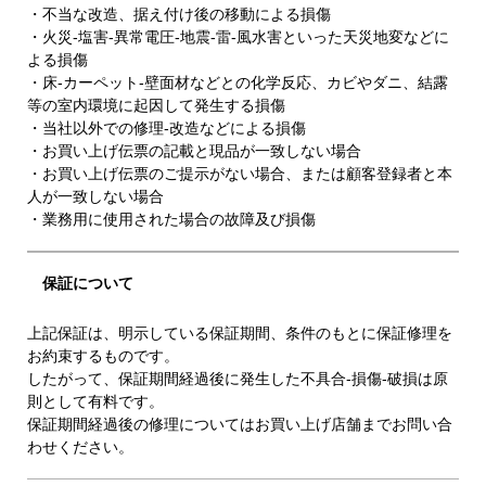
・不当な改造、据え付け後の移動による損傷
・火災-塩害-異常電圧-地震-雷-風水害といった天災地変などに
よる損傷
・床-カーペット-壁面材などとの化学反応、カビやダニ、結露
等の室内環境に起因して発生する損傷
・当社以外での修理-改造などによる損傷
・お買い上げ伝票の記載と現品が一致しない場合
・お買い上げ伝票のご提示がない場合、または顧客登録者と本
人が一致しない場合
・業務用に使用された場合の故障及び損傷
保証について
上記保証は、明示している保証期間、条件のもとに保証修理を
お約束するものです。
したがって、保証期間経過後に発生した不具合-損傷-破損は原
則として有料です。
保証期間経過後の修理についてはお買い上げ店舗までお問い合
わせください。