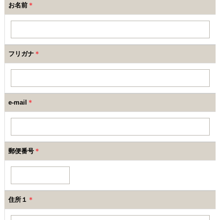
お名前
＊
フリガナ
＊
e-mail
＊
郵便番号
＊
住所１
＊